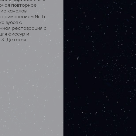
лючая повторное
ие каналов
 применением Ni-Ti
а зубов с
енная реставрация с
ция фиссур и
3. Детская