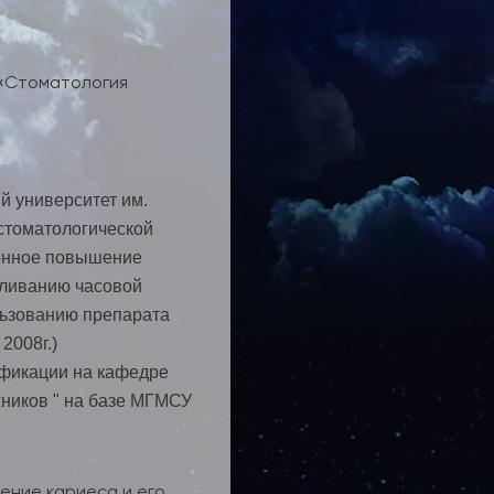
 «Стоматология
й университет им.
 стоматологической
ионное повышение
еливанию часовой
льзованию препарата
2008г.)
фикации на кафедре
хников " на базе МГМСУ
ение кариеса и его