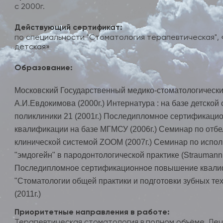
с 2000г.
Действующий сертификат:
по специальности "Стоматология терапевтическая",
детская»
Образование:
Московский Государственный медико-стоматологически
А.И.Евдокимова (2000г.) Интернатура : на базе детской
поликлиники 21 (2001г.) Последипломное сертификац
квалификации на базе МГМСУ (2006г.) Семинар по отб
клинической системой ZOOM (2007г.) Семинар по испо
"эмдогейн" в пародонтологической практике (Straumann 
Последипломное сертификационное повышение квали
"Стоматологии общей практики и подготовки зубных те
(2011г.)
Приоритетные направления в работе:
Терапевтическая стоматология в полном объёме. Леч